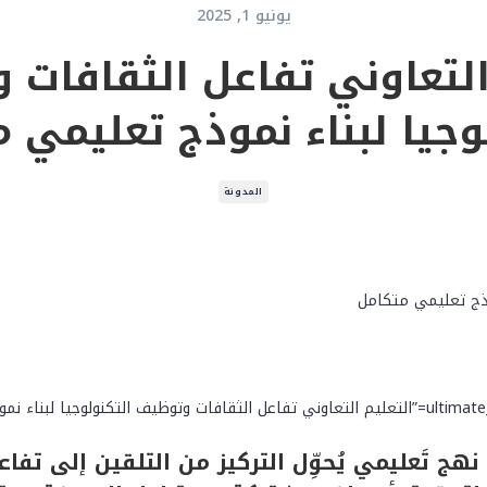
يونيو 1, 2025
التعاوني تفاعل الثقافات
وجيا لبناء نموذج تعليمي 
المدونة
[ultimate_heading main_heading=”التعليم التعاوني تفاعل الثقافات وتوظيف التكنولوجيا 
 نهج تَعليمي يُحوِّل التركيز من التلقين إلى تف