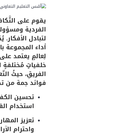
يقوم على التَّكاف
الفردية ومسؤولية
لتبادل الأفكار. يُ
أداء المجموعة باستمر
لِعالمٍ يعتمد على 
خلفياتٍ مُختلفةٍ احت
الفريقِ، حيثُ الت
فوائد جمة من تط
تحسين الكفاء
استخدام الق
تعزيز المهار
واحترام الآرا