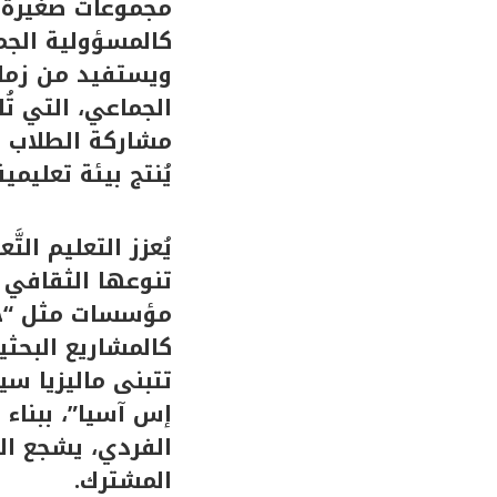
مجموعات صغيرة ل
كالمسؤولية الجم
ويستفيد من زملا
الجماعي، التي تُ
مشاركة الطلاب في
يُنتج بيئة تعليمي
يُعزز التعليم ال
تنوعها الثقافي ل
مؤسسات مثل “جام
كالمشاريع البحثي
تتبنى ماليزيا سي
إس آسيا”، ببناء ت
الفردي، يشجع الت
المشترك.