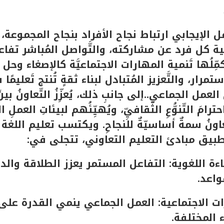
ل الإيجابي ارتباط نجاح الأفراد بنجاح المجموعة،
 كل فرد عن مشاركته، والتَّواصل المُباشر تفاع
كمِّلُها تَنمية المهارات الاجتماعيَّة كالإصغاء وحل
ار، والتَّعزيز المُتبادل لبناء ثقةٍ تُنتج تَعليمًا فعَّا
العمل الجماعي..إلى جانبِ ذلك، يُعزِّزُ التّعاونُ بي
رامَ التّنوُّعِ الثّقافيِّ، ويُهيِّئُهم لبيئاتِ العملِ
ّعاونُ سمةٌ أساسيّةٌ للنجاحِ. ويكتسب تعليم اللغة ا
بيق مبادئ التعليم التعاوني، تتجلى في:
ة اللغوية: التفاعل المستمر يعزز الطلاقة وال
واعد.
ات الاجتماعية: العمل الجماعي ينمي القدرة على 
ء المختلفة.