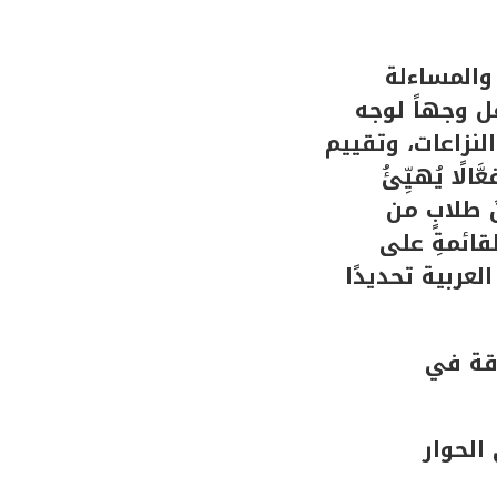
 والمساءلة
ل وجهاً لوجه
 النزاعات، وتقييم
لًا يُهيِّئُ
نَ طلابٍ من
 القائمةِ على
لعربية تحديدًا
دقة في
الحوار