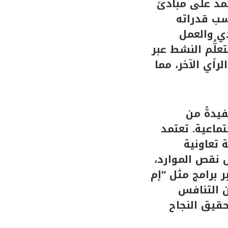
مد على مبادئ
سب قدراته
دي والعمل
لُّم النشط عبر
رأي الآخر، مما
فيدةً من
تماعية. تعتمد
 تعاونية
ل نقص الموارد،
ر برامج مثل “إم
من التنافس
حقيق النجاح