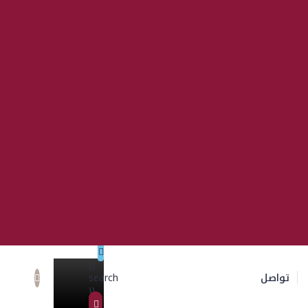
{{
تواصل
search
}}