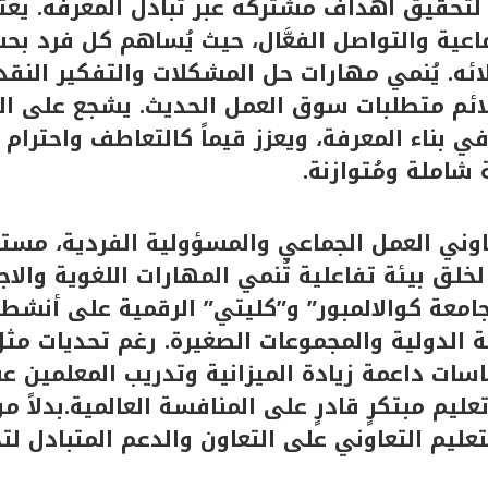
تحقيق أهداف مشتركة عبر تبادل المعرفة. يعت
اعية والتواصل الفعَّال، حيث يُساهم كل فرد بح
ئه. يُنمي مهارات حل المشكلات والتفكير النق
لائم متطلبات سوق العمل الحديث. يشجع على التع
 بناء المعرفة، ويعزز قيماً كالتعاطف واحترام ال
ة شاملة ومُتوازنة.
تَّعاوني العمل الجماعي والمسؤولية الفردية، مست
خلق بيئة تفاعلية تُنمي المهارات اللغوية والاج
عة كوالالمبور” و”كليتي” الرقمية على أنشطة
ة الدولية والمجموعات الصغيرة. رغم تحديات مث
اسات داعمة زيادة الميزانية وتدريب المعلمين عب
عليم مبتكرٍ قادرٍ على المنافسة العالمية.بدلاً 
عليم التعاوني على التعاون والدعم المتبادل لت