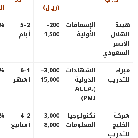
(ريال)
ال
هيئة
الإسعافات
200–
2–5
5%
الهلال
الأولية
1,500
أيام
الأحمر
السعودي
ميرك
الشهادات
3,000–
1–6
0%
للتدريب
الدولية
15,000
اشهر
(ACCA،
PMI)
شركة
تكنولوجيا
3,000–
2–4
5%
الخليج
المعلومات
8,000
أسابيع
للتدريب