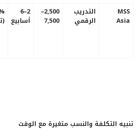
MSS
التدريب
2,500–
2–6
Asia
الرقمي
7,500
أسابيع
(ت
تنبيه التكلفة والنسب متغيرة مع الوقت