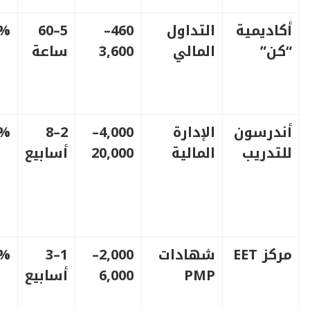
أكاديمية
التداول
460–
5–60
5%
“كن”
المالي
3,600
ساعة
أندرسون
الإدارة
4,000–
2–8
2%
للتدريب
المالية
20,000
أسابيع
مركز EET
شهادات
2,000–
1–3
8%
PMP
6,000
أسابيع