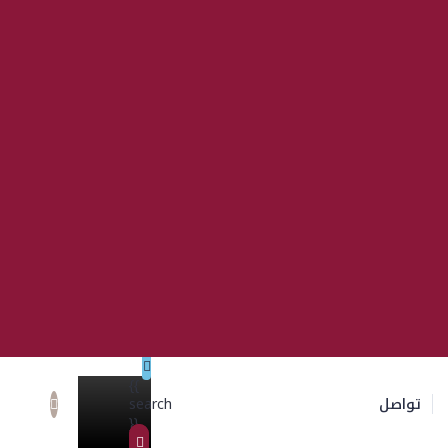
{{
تواصل
search
}}