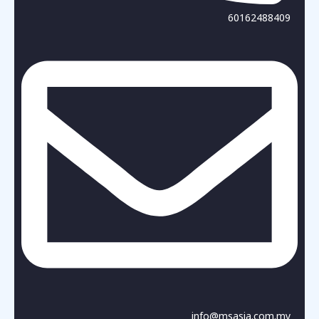
60162488409
info@msasia.com.my