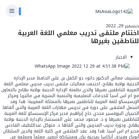
ديسمبر 29, 2022
اختتام ملتقى تدريب معلمي اللغة العربية
للناطقين بغيرها
الاخبار
بتشريف معالي الدكتور داتوء ذو الكفل بن علي الحافظ مدير الإدارة
الدينية بولاية بهانج، اختتمت فعاليات ملتقى تدريب مدربي معلمي اللغة
العربية للناطقين بغيرها والذي نظمته الإدارة الدينية بولاية بهانج بالتعاون
مع ام اس آسيا للخدمات التعليمية والتنمية البشرية في ماليزيا ومركز
الإيسيسكو للغة العربية للناطقين بغيرها بالمملكة المغربية؛ هذا وقد
اشتمل الملتقى على دورة في تدريس مهارات اللغة العربية والتي ألقاها
الخبيران البروفسير مجدي حاج إبراهيم مدير مركز الإيسيسكو للغة العربية
للناطقين بغيرها و د. محمود محمد علي المستشار بالإدارة الدينية بولاية
بهانج، ودورة تدريب المدربين والتي ألقاها د. متوكل عبداللطيف الفادني
مدير ام اس آسيا. هذا وقد عقد الملتقى في كلية اللغة والدين السلطان
أبوبكر وفندق أنكاسا بمدينة بكن وبمشاركة أربعين معلماً ومعلمة من