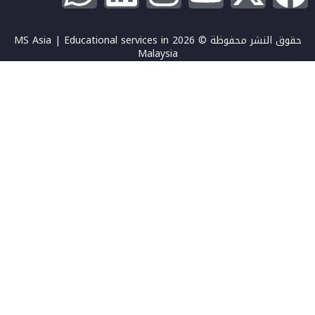
حقوق النشر محفوظة © 2026 MS Asia | Educational services in
Malaysia
تسجيل الدخول
يجب أن تحتوي كلمة المرور على 8 أحرف على الأقل من الأرقام والحروف،
وتحتوي على حرف كبير واحد على الأقل