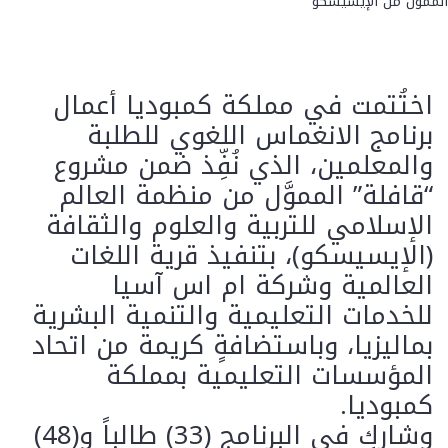
اختُتمت في مملكة كمبوديا أعمال
برنامج الانغماس اللغوي للطلبة
والمعلمين، الذي نُفِّذ ضمن مشروع
“قافلة” المموَّل من منظمة العالم
الإسلامي للتربية والعلوم والثقافة
(الإيسيسكو)، بتنفيذ قرية اللغات
العالمية وشركة ام اس آسيا
للخدمات التعليمية والتنمية البشرية
بماليزيا، وباستضافةٍ كريمة من اتحاد
المؤسسات التعليمية بمملكة
كمبوديا.
وشارك في البرنامج (33) طالباً و(48)