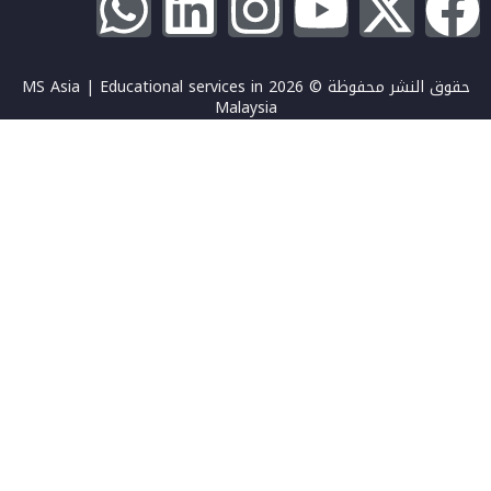
حقوق النشر محفوظة © 2026 MS Asia | Educational services in
Malaysia
تسجيل الدخول
يجب أن تحتوي كلمة المرور على 8 أحرف على الأقل من الأرقام والحروف،
وتحتوي على حرف كبير واحد على الأقل