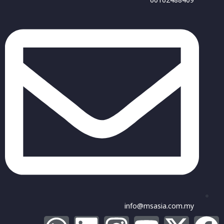
60162488409
info@msasia.com.my