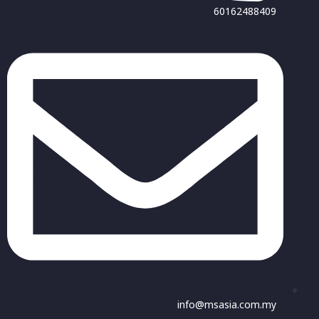
60162488409
info@msasia.com.my